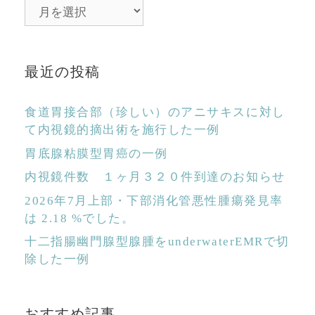
ア
ー
カ
イ
最近の投稿
ブ
食道胃接合部（珍しい）のアニサキスに対し
て内視鏡的摘出術を施行した一例
胃底腺粘膜型胃癌の一例
内視鏡件数 １ヶ月３２０件到達のお知らせ
2026年7月上部・下部消化管悪性腫瘍発見率
は 2.18 %でした。
十二指腸幽門腺型腺腫をunderwaterEMRで切
除した一例
おすすめ記事