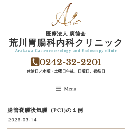
コ
ン
テ
ン
医療法人 廣徳会
ツ
荒川胃腸科内科クリニック
へ
Arakawa Gastroenterology and Endoscopy clinic
ス
0242-32-2201
キ
ッ
休診日／水曜・土曜日午後、日曜日、祝祭日
プ
Menu
腸管嚢腫状気腫（PCI)の１例
2026-03-14