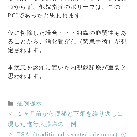
つからず、他院指摘のポリープは、この
PCIであったと思われます。
仮に切除した場合・・・組織の脆弱性もあ
ることから、消化管穿孔（緊急手術）が想
定されます。
本疾患を念頭に置いた内視鏡診療が重要と
思われます。
カ
症例提示
テ
１ヶ月前から便秘と下痢を繰り返し出
ゴ
現した進行大腸癌の一例
リ
TSA（traditional serrated adenoma）の
ー