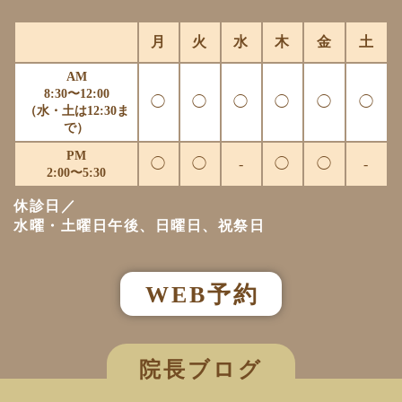
月
火
水
木
金
土
AM
8:30〜12:00
◯
◯
◯
◯
◯
◯
（水・土は12:30ま
で）
PM
◯
◯
-
◯
◯
-
2:00〜5:30
休診日／
水曜・土曜日午後、日曜日、祝祭日
WEB予約
院長ブログ