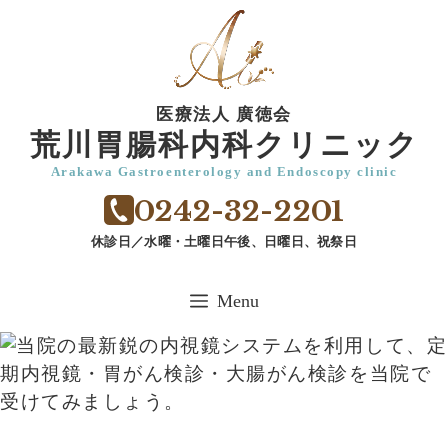
コ
ン
テ
ン
医療法人 廣徳会
ツ
荒川胃腸科内科クリニック
へ
Arakawa Gastroenterology and Endoscopy clinic
ス
0242-32-2201
キ
ッ
休診日／水曜・土曜日午後、日曜日、祝祭日
プ
Menu