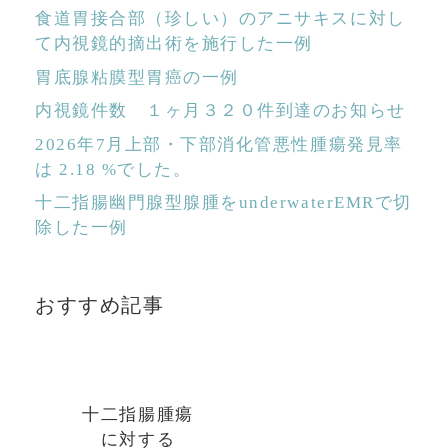
食道胃接合部（珍しい）のアニサキスに対し
て内視鏡的摘出術を施行した一例
胃底腺粘膜型胃癌の一例
内視鏡件数 １ヶ月３２０件到達のお知らせ
2026年7月上部・下部消化管悪性腫瘍発見率
は 2.18 %でした。
十二指腸幽門腺型腺腫をunderwaterEMRで切
除した一例
おすすめ記事
十二指腸腫瘍
に対する