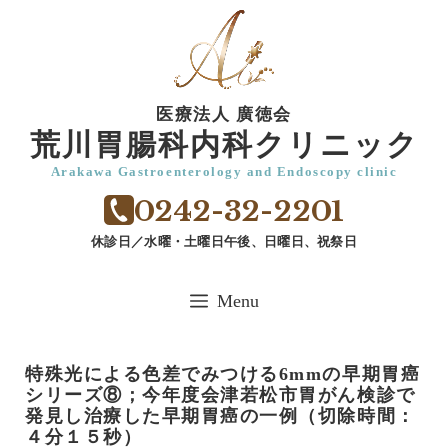
コ
ン
テ
ン
医療法人 廣徳会
ツ
荒川胃腸科内科クリニック
へ
Arakawa Gastroenterology and Endoscopy clinic
ス
0242-32-2201
キ
ッ
休診日／水曜・土曜日午後、日曜日、祝祭日
プ
Menu
特殊光による色差でみつける6mmの早期胃癌
シリーズ⑧；今年度会津若松市胃がん検診で
発見し治療した早期胃癌の一例（切除時間：
４分１５秒）