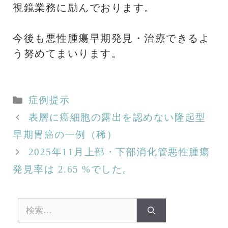
視鏡業務に励んでおります。
今後も悪性腫瘍早期発見・治療できるよ
う努めてまいります。
カ
症例提示
テ
表層に癌細胞の露出を認めない隆起型
ゴ
早期胃癌の一例（稀）
リ
2025年11月上部・下部消化管悪性腫瘍
ー
発見率は 2.65 %でした。
検
索: