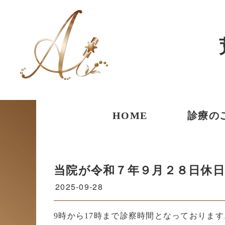
コ
ン
テ
ン
ツ
へ
ス
キ
ッ
プ
HOME
診療の
当院が令和７年９月２８日休
2025-09-28
9時から17時まで診察時間となっております