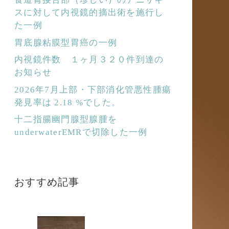
スに対して内視鏡的摘出術を施行し
た一例
胃底腺粘膜型胃癌の一例
内視鏡件数 １ヶ月３２０件到達の
お知らせ
2026年7月上部・下部消化管悪性腫瘍
発見率は 2.18 %でした。
十二指腸幽門腺型腺腫を
underwaterEMRで切除した一例
おすすめ記事