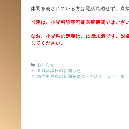
体調を崩されている方は電話確認せず、直
当院は、小児科診察可能医療機関ではござ
なお、小児科の定義は、15歳未満です。対
してください。
カ
お知らせ
テ
９月休診日のお知らせ
ゴ
急性虫垂炎の初期をエコーで診断しえた一例
リ
ー