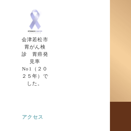
会津若松市
胃がん検
診 胃癌発
見率
No1（２０
２５年）で
した。
アクセス