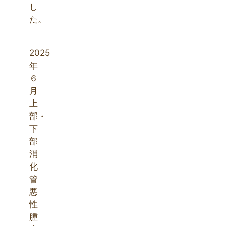
し
た。
2025
年
６
月
上
部・
下
部
消
化
管
悪
性
腫