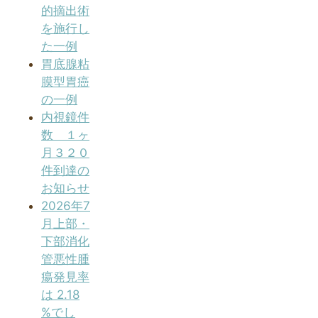
的摘出術
を施行し
た一例
胃底腺粘
膜型胃癌
の一例
内視鏡件
数 １ヶ
月３２０
件到達の
お知らせ
2026年7
月上部・
下部消化
管悪性腫
瘍発見率
は 2.18
%でし