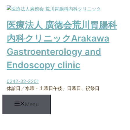
コ
ン
テ
医療法人 廣徳会
荒川胃腸科
ン
ツ
内科クリニック
Arakawa
へ
ス
Gastroenterology and
キ
ッ
Endoscopy clinic
プ
0242-32-2201
休診日／水曜・土曜日午後、日曜日、祝祭日
Menu