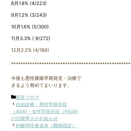
8月1.8% (4/223)
9月1.2% (3/243)
10月1.6% (5/300)
11月3.3% ( 9/272)
12月2.2% (4/186)
***************************************************
今後も悪性腫瘍早期発見・治療で
きるよう努めてまいります。
カ
院長ブログ
テ
自由診療：男性型脱毛症
ゴ
（AGA)・女性型脱毛症（FAGA)
リ
の治療導入のお知らせ
ー
好酸球性食道炎（難病指定）