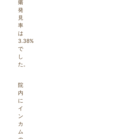
瘍
発
見
率
は
3.38%
で
し
た。
院
内
に
イ
ン
カ
ム