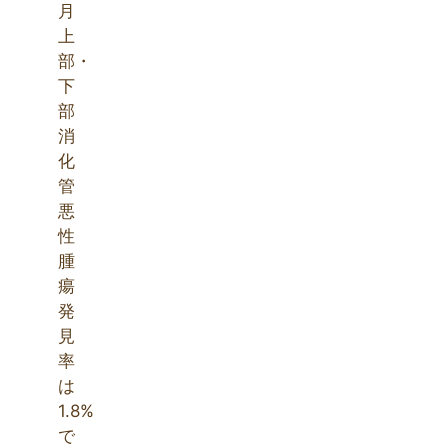
月
上
部・
下
部
消
化
管
悪
性
腫
瘍
発
見
率
は
1.8%
で