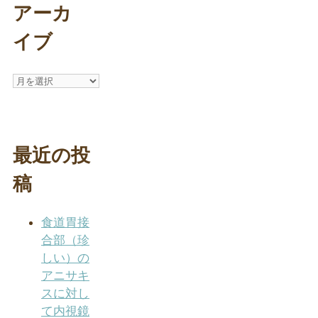
アーカ
イブ
ア
ー
カ
イ
最近の投
ブ
稿
食道胃接
合部（珍
しい）の
アニサキ
スに対し
て内視鏡