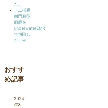
た。
十二指腸
幽門腺型
腺腫を
underwaterEMR
で切除し
た一例
おすす
め記事
2024
年8