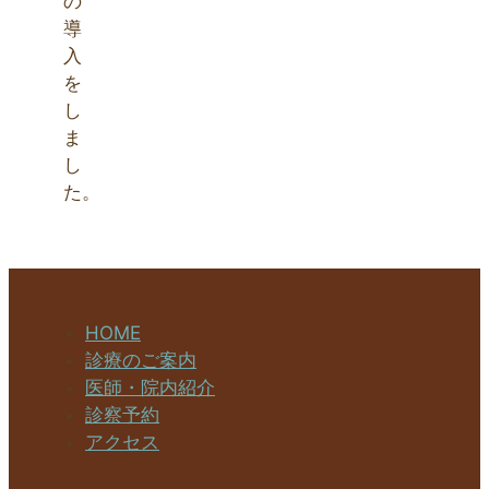
の
導
入
を
し
ま
し
た。
HOME
診療のご案内
医師・院内紹介
診察予約
アクセス