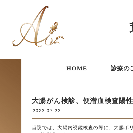
コ
ン
テ
ン
ツ
へ
ス
キ
ッ
プ
HOME
診療の
大腸がん検診、便潜血検査陽
2023-07-23
当院では、大腸内視鏡検査の際に、大腸ポ