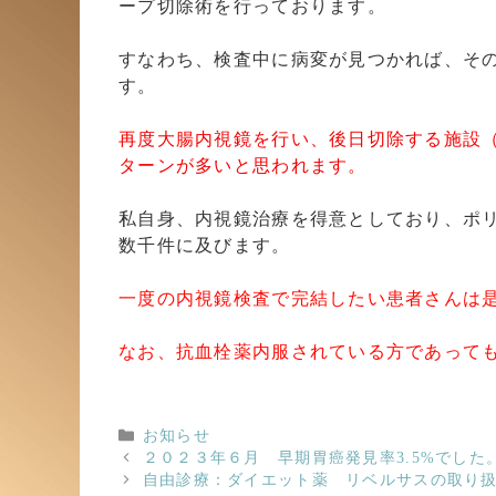
ープ切除術を行っております。
すなわち、検査中に病変が見つかれば、そ
す。
再度大腸内視鏡を行い、後日切除する施設
ターンが多いと思われます。
私自身、内視鏡治療を得意としており、ポリー
数千件に及びます。
一度の内視鏡検査で完結したい患者さんは
なお、抗血栓薬内服されている方であって
カ
お知らせ
テ
２０２３年６月 早期胃癌発見率3.5%でした
ゴ
自由診療：ダイエット薬 リベルサスの取り