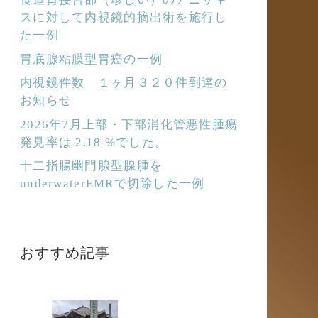
スに対して内視鏡的摘出術を施行し
た一例
胃底腺粘膜型胃癌の一例
内視鏡件数 １ヶ月３２０件到達の
お知らせ
2026年7月上部・下部消化管悪性腫瘍
発見率は 2.18 %でした。
十二指腸幽門腺型腺腫を
underwaterEMRで切除した一例
おすすめ記事